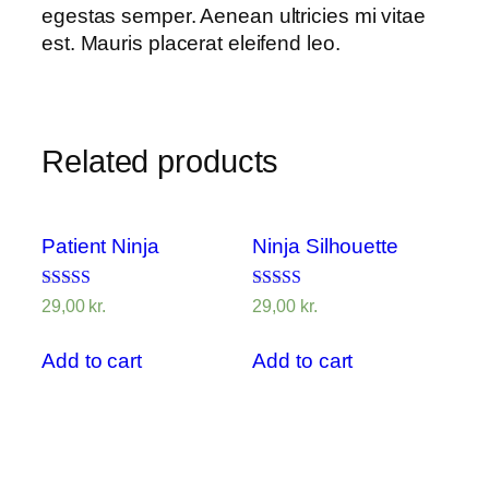
egestas semper. Aenean ultricies mi vitae
est. Mauris placerat eleifend leo.
Related products
Patient Ninja
Ninja Silhouette
Rated
Rated
29,00
kr.
29,00
kr.
4.67
4.00
out of 5
out of 5
Add to cart
Add to cart